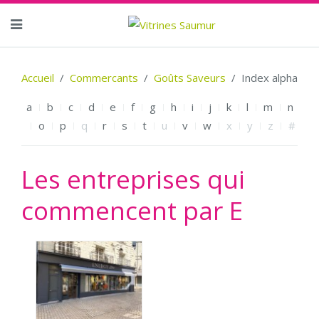
Accueil
Commercants
Goûts Saveurs
Index alpha
a
b
c
d
e
f
g
h
i
j
k
l
m
n
o
p
q
r
s
t
u
v
w
x
y
z
#
Les entreprises qui
commencent par E