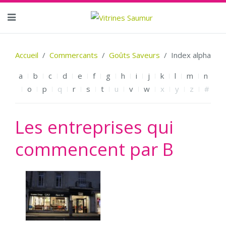
Accueil
Commercants
Goûts Saveurs
Index alpha
a
b
c
d
e
f
g
h
i
j
k
l
m
n
o
p
q
r
s
t
u
v
w
x
y
z
#
Les entreprises qui
commencent par B