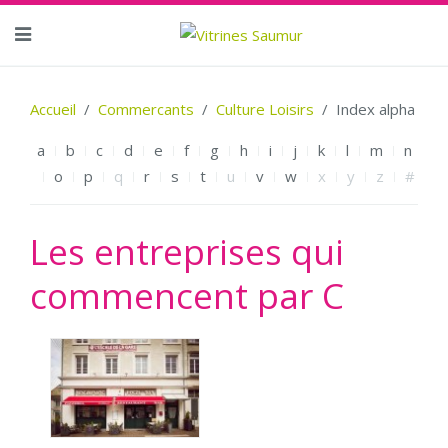
Accueil
Commercants
Culture Loisirs
Index alpha
a
b
c
d
e
f
g
h
i
j
k
l
m
n
o
p
q
r
s
t
u
v
w
x
y
z
#
Les entreprises qui
commencent par C