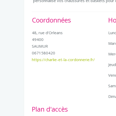
personnalise vos chaussures et baskets pour le
Coordonnées
Ho
48, rue d'Orleans
Lund
49400
Mard
SAUMUR
0671580420
Merc
https://charlie-et-la-cordonnerie.fr/
Jeud
Vend
Same
Dim
Plan d'accès