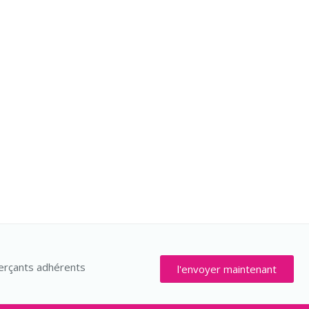
rçants adhérents
l'envoyer maintenant