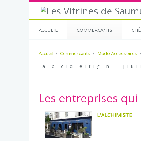
ACCUEIL
COMMERCANTS
CHÈ
Accueil
Commercants
Mode Accessoires
a
b
c
d
e
f
g
h
i
j
k
l
Les entreprises qu
L'ALCHIMISTE