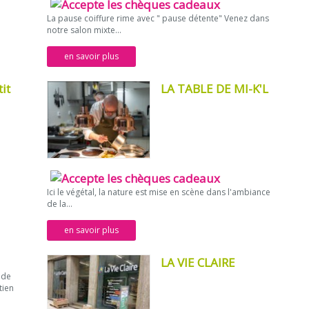
La pause coiffure rime avec " pause détente" Venez dans
notre salon mixte...
en savoir plus
tit
LA TABLE DE MI-K'L
Ici le végétal, la nature est mise en scène dans l'ambiance
de la...
en savoir plus
LA VIE CLAIRE
 de
tien