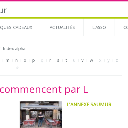
QUES-CADEAUX
ACTUALITÉS
L'ASSO
C
Index alpha
m
n
o
p
q
r
s
t
u
v
w
x
y
z
#
i commencent par L
L'ANNEXE SAUMUR