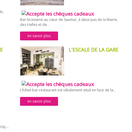
le,
Bar-brasserie au cœur de Saumur, à deux pas de la Mairie,
des Halles et de...
en savoir plus
LE
L'ESCALE DE LA GARE
L’hôtel-bar-restaurant est idéalement situé en face de la...
en savoir plus
sy,...