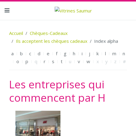
Accueil
Chèques-Cadeaux
Ils acceptent les chèques cadeaux
Index alpha
a
b
c
d
e
f
g
h
i
j
k
l
m
n
o
p
q
r
s
t
u
v
w
x
y
z
#
Les entreprises qui
commencent par H