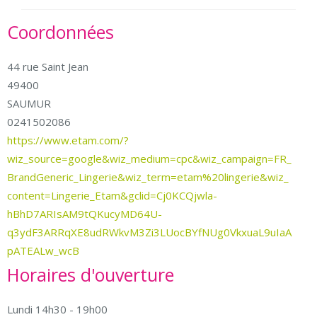
Coordonnées
44 rue Saint Jean
49400
SAUMUR
0241502086
https://www.etam.com/?
wiz_source=google&wiz_medium=cpc&wiz_campaign=FR_
BrandGeneric_Lingerie&wiz_term=etam%20lingerie&wiz_
content=Lingerie_Etam&gclid=Cj0KCQjwla-
hBhD7ARIsAM9tQKucyMD64U-
q3ydF3ARRqXE8udRWkvM3Zi3LUocBYfNUg0VkxuaL9uIaA
pATEALw_wcB
Horaires d'ouverture
Lundi 14h30 - 19h00